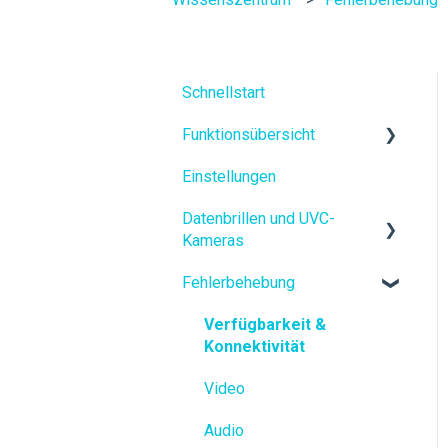
Schnellstart
Funktionsübersicht
Einstellungen
Zusammenarbeit
Datenbrillen und UVC-
KI in XpertEye
Kameras
Fehlerbehebung
Datenbrillen
UVC-Kameras
Verfügbarkeit &
Konnektivität
Video
Audio