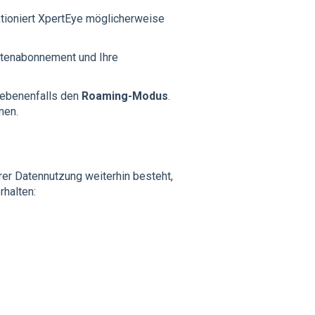
tioniert XpertEye möglicherweise
Datenabonnement und Ihre
gebenenfalls den
Roaming-Modus
.
nen.
er Datennutzung weiterhin besteht,
halten: