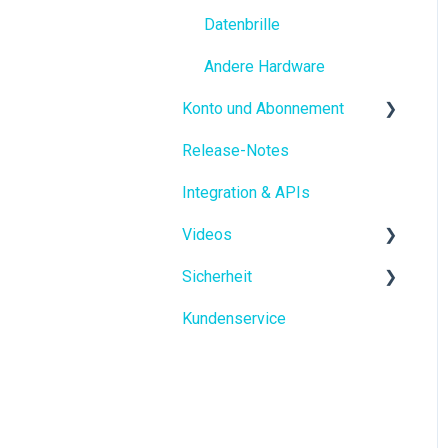
Datenbrille
Andere Hardware
Konto und Abonnement
Release-Notes
Kostenlose Testversion
Integration & APIs
Mein XpertEye-Konto
Videos
Sicherheit
XpertEye-Funktionen
Kundenservice
XpertEye-Anwendungsfälle
Datensicherheit
Datenschutz
Einhaltung