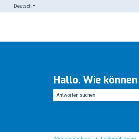
Deutsch
Untermenü für Übersetzungen anzeigen
Hallo. Wie können
Es gibt keine Vorschläge, da das Such
Wissenszentrum
Fehlerbehebung