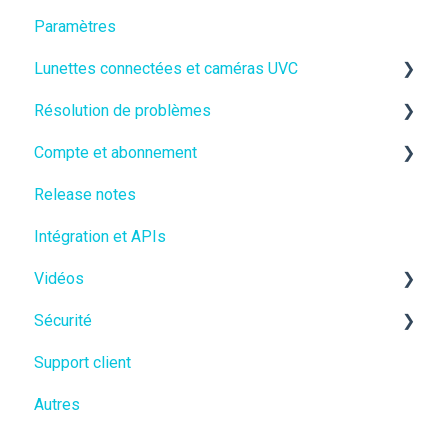
Paramètres
Collaboration
Lunettes connectées et caméras UVC
L'IA dans XpertEye
Résolution de problèmes
Lunettes connectées
Compte et abonnement
Caméras UVC
Accessibilité & Connectivité
Release notes
Vidéo
Essai gratuit
Intégration et APIs
Audio
Mon compte XpertEye
Vidéos
Lunettes connectées
Sécurité
Autre matériel
Fonctionnalités XpertEye
Support client
Cas d'usages XpertEye
Sécurité des données
Autres
Confidentialité des données
Conformité