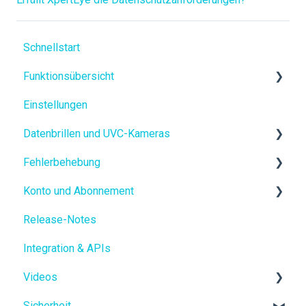
Schnellstart
Funktionsübersicht
Einstellungen
Zusammenarbeit
Datenbrillen und UVC-Kameras
KI in XpertEye
Fehlerbehebung
Datenbrillen
Konto und Abonnement
UVC-Kameras
Verfügbarkeit & Konnektivität
Release-Notes
Video
Kostenlose Testversion
Integration & APIs
Audio
Mein XpertEye-Konto
Videos
Datenbrille
Sicherheit
Andere Hardware
XpertEye-Funktionen