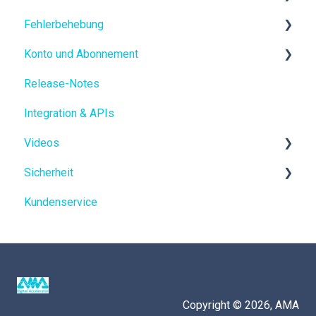
Fehlerbehebung
Datenbrillen
Konto und Abonnement
UVC-Kameras
Verfügbarkeit & Konnektivität
Release-Notes
Video
Kostenlose Testversion
Integration & APIs
Audio
Mein XpertEye-Konto
Videos
Datenbrille
Sicherheit
Andere Hardware
XpertEye-Funktionen
Kundenservice
XpertEye-Anwendungsfälle
Datensicherheit
Datenschutz
Einhaltung
Copyright © 2026, AMA